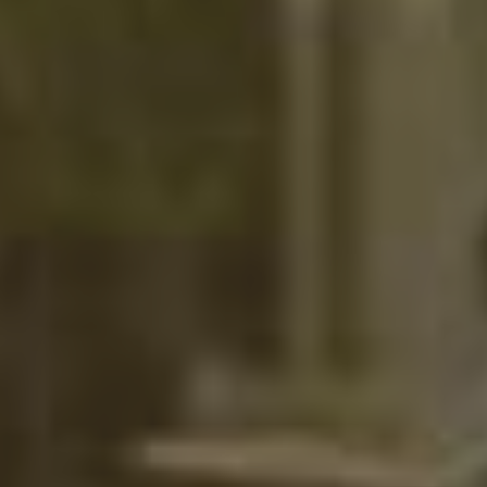
AFF 664 CDG - Chicago O'HARE
Album - Genève, carte postale
Album - La Force de l'Art 02
Album - Masao-Yamamoto
Album - rencontres
photographiques Arles 2007
Album - santiago-calatrava
Album - stella-Plage
Album - William Eggleston
Antonin Artaud. BnF 7 novembre
2006 / 4 février 2007
Arvo Pärt
(auto)Portraits.
Babar, harry Potter et Cie. 14