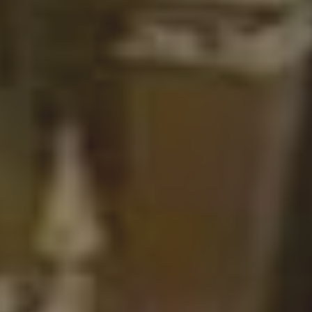
octobre 2008 - 11 avril 2009
Bridges of Madison County
Départ
Design sonore : Audioréactivité
exposition X - l'enfer. BnF 4
décembre 2007 / 2 mars 2008
Henri Cartier-Bresson
La Force de l'Art 02 / 2009
Le temps des Gitans
Links
Masao Yamamoto
Milwaukee (wisconsin) Double
Tree Hotel - Room 224
Montage nocturne dans le métro X /
l'Enfer déc. 07