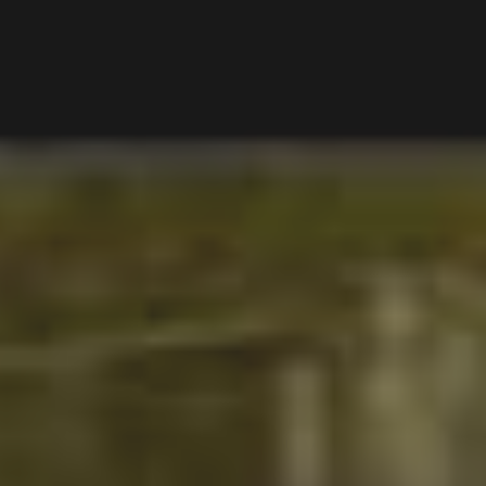
CATÉGORIES
L'intérieur.
(106)
Rivages
(73)
Rencontres
(56)
Thèmes
(41)
Deshumanité
(40)
PAGES