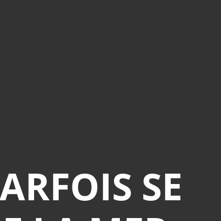
Musée UnterLinden - Colmar
Portraits.
Sigur Ròs
The end of the affair
The english patient
Up in the air.
William Eggleston
Zao Wou-Ki. BnF / 3 juin - 24 août
2008
ARFOIS SE