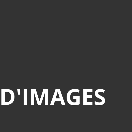
octobre 2008 - 11 avril 2009
Bridges of Madison County
Départ
Design sonore : Audioréactivité
exposition X - l'enfer. BnF 4
décembre 2007 / 2 mars 2008
Henri Cartier-Bresson
La Force de l'Art 02 / 2009
Le temps des Gitans
 D'IMAGES
Links
Masao Yamamoto
Milwaukee (wisconsin) Double
Tree Hotel - Room 224
Montage nocturne dans le métro X /
l'Enfer déc. 07